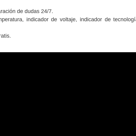
aración de dudas 24/7.
eratura, indicador de voltaje, indicador de tecnologí
atis.