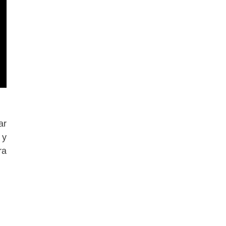
ar
 y
ra